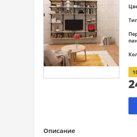
Цве
Тип
Пе
па
Ко
1
2
Описание