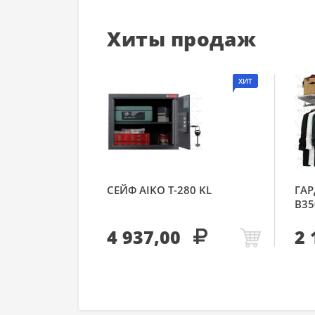
Хиты продаж
ХИТ
СЕЙФ AIKO Т-280 KL
ГАР
В35
4 937,00
2 