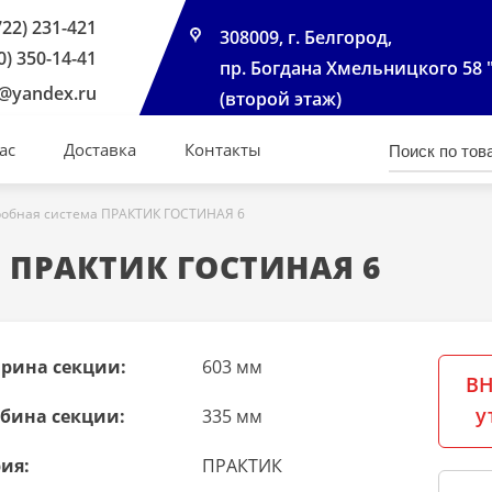
722) 231-421
308009, г. Белгород,
0) 350-14-41
пр. Богдана Хмельницкого 58 
@yandex.ru
(второй этаж)
ас
Доставка
Контакты
робная система ПРАКТИК ГОСТИНАЯ 6
а ПРАКТИК ГОСТИНАЯ 6
рина секции:
603 мм
ВН
у
убина секции:
335 мм
ия:
ПРАКТИК