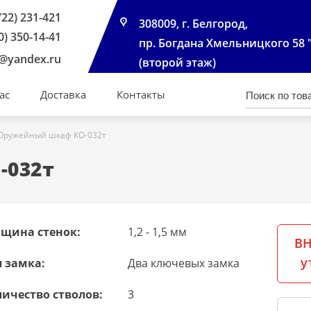
722) 231-421
308009, г. Белгород,
0) 350-14-41
пр. Богдана Хмельницкого 58 
@yandex.ru
(второй этаж)
ас
Доставка
Контакты
Оружейный шкаф КО-032т
-032т
лщина стенок:
1,2 - 1,5 мм
ВН
у
 замка:
Два ключевых замка
ичество стволов:
3