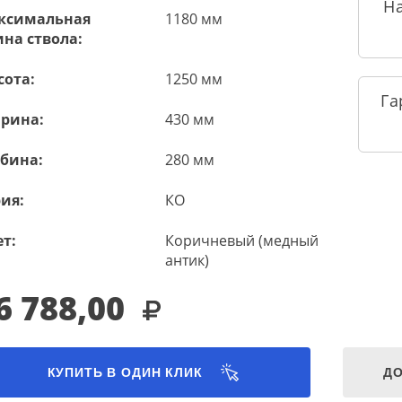
Н
ксимальная
1180 мм
на ствола:
сота:
1250 мм
Га
рина:
430 мм
убина:
280 мм
ия:
КО
т:
Коричневый (медный
антик)
6 788,00
КУПИТЬ В ОДИН КЛИК
ДО