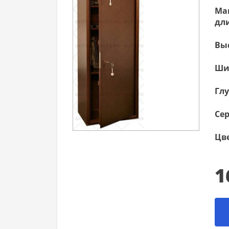
Ма
дли
Вы
Ши
Гл
Сер
Цве
1