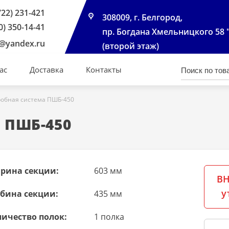
722) 231-421
308009, г. Белгород,
0) 350-14-41
пр. Богдана Хмельницкого 58 
@yandex.ru
(второй этаж)
ас
Доставка
Контакты
робная система ПШБ-450
 ПШБ-450
рина секции:
603 мм
ВН
у
убина секции:
435 мм
личество полок:
1 полка