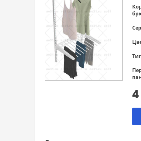
Ко
бр
Сер
Цве
Тип
Пе
па
4