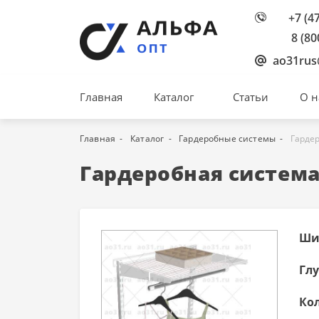
+7 (4
8 (80
ao31rus
Главная
Каталог
Статьи
О н
Главная
Каталог
Гардеробные системы
Гарде
Гардеробная система
Ши
Гл
Ко