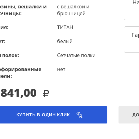
Н
рзины, вешалки и
с вешалкой и
ючницы:
брючницей
ия:
ТИТАН
Га
т:
белый
 полок:
Сетчатые полки
рфорированные
нет
нели:
 841,00
КУПИТЬ В ОДИН КЛИК
ДО