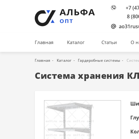
+7 (4
8 (80
ao31rus
Главная
Каталог
Статьи
О н
Главная
Каталог
Гардеробные системы
Систе
Система хранения К
Ши
Гл
Ко