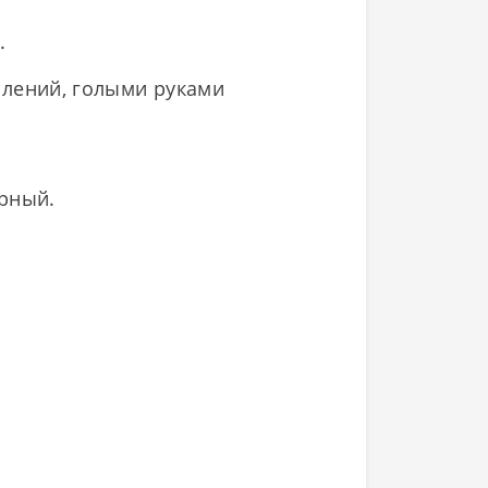
.
блений, голыми руками
рный.