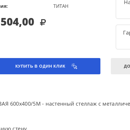
Н
ия:
ТИТАН
 504,00
Га
КУПИТЬ В ОДИН КЛИК
ДО
Я 600х400/5М - настенный стеллаж с металличе
ную стену.