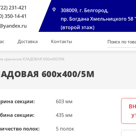
722) 231-421
308009, г. Белгород,
0) 350-14-41
пр. Богдана Хмельницкого 58 
@yandex.ru
(второй этаж)
ас
Доставка
Контакты
ма хранения КЛАДОВАЯ 600х400/5М
ЛАДОВАЯ 600х400/5М
рина секции:
603 мм
ВН
у
убина секции:
435 мм
личество полок:
5 полок