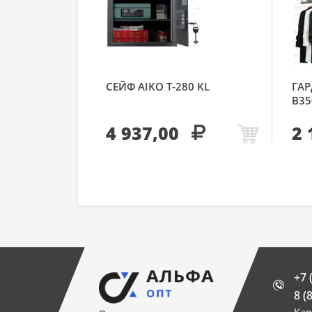
СЕЙФ AIKO Т-280 KL
ГАР
В35
4 937,00
2 
+7 
8 (