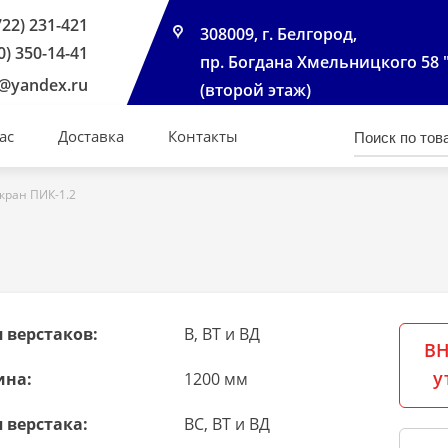
722) 231-421
308009, г. Белгород,
0) 350-14-41
пр. Богдана Хмельницкого 58 
@yandex.ru
(второй этаж)
ас
Доставка
Контакты
кран ПИК-1.2
 верстаков:
В, ВТ и ВД
ВН
у
ина:
1200 мм
 верстака:
ВС, ВТ и ВД