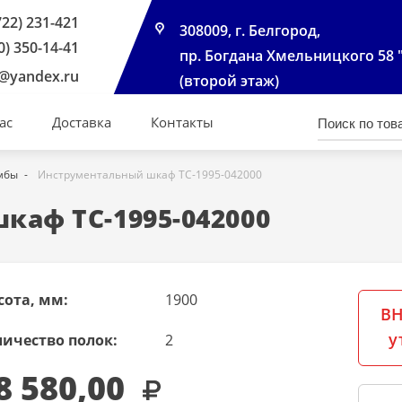
722) 231-421
308009, г. Белгород,
0) 350-14-41
пр. Богдана Хмельницкого 58 
@yandex.ru
(второй этаж)
ас
Доставка
Контакты
мбы
Инструментальный шкаф TC-1995-042000
каф TC-1995-042000
сота, мм:
1900
ВН
у
личество полок:
2
8 580,00