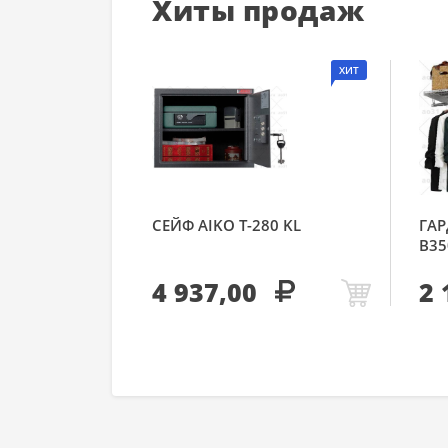
Хиты продаж
ХИТ
СЕЙФ AIKO Т-280 KL
ГАР
В35
4 937,00
2 