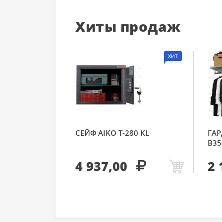
Хиты продаж
ХИТ
СЕЙФ AIKO Т-280 KL
ГАР
В35
4 937,00
2 