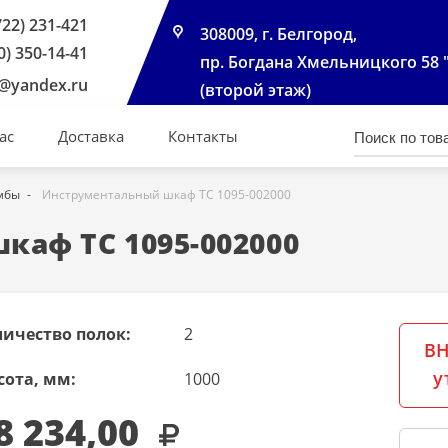
722) 231-421
308009, г. Белгород,
0) 350-14-41
пр. Богдана Хмельницкого 58 
@yandex.ru
(второй этаж)
ас
Доставка
Контакты
мбы
Инструментальный шкаф ТС 1095-002000
аф ТС 1095-002000
личество полок:
2
ВН
у
сота, мм:
1000
8 234,00