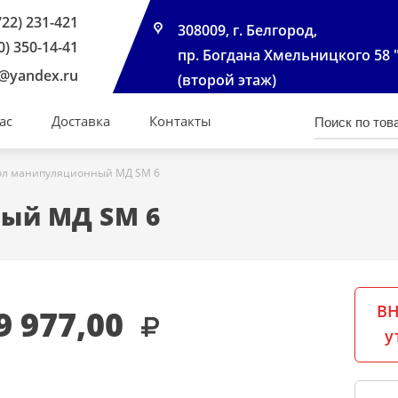
722) 231-421
308009, г. Белгород,
0) 350-14-41
пр. Богдана Хмельницкого 58 
@yandex.ru
(второй этаж)
ас
Доставка
Контакты
ол манипуляционный МД SM 6
ый МД SM 6
ВН
9 977,00
у