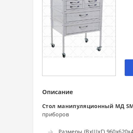
Описание
Стол манипуляционный МД SM
приборов
Размеры (ВхШхГ) 960x620x45