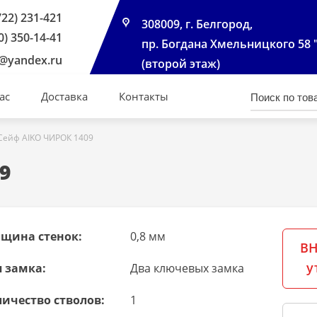
722) 231-421
308009, г. Белгород,
0) 350-14-41
пр. Богдана Хмельницкого 58 
@yandex.ru
(второй этаж)
ас
Доставка
Контакты
Сейф AIKO ЧИРОК 1409
9
лщина стенок:
0,8 мм
ВН
у
 замка:
Два ключевых замка
ичество стволов:
1