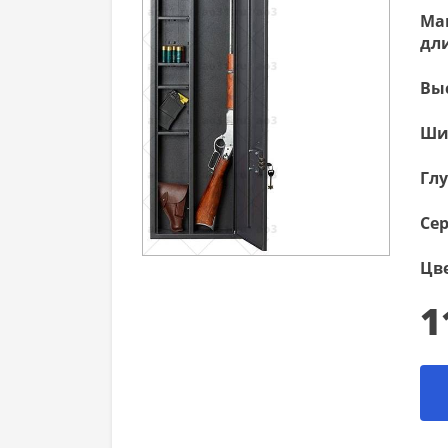
Ма
дли
Вы
Ши
Гл
Сер
Цве
1