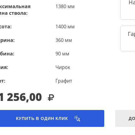
Н
ксимальная
1380 мм
на ствола:
сота:
1400 мм
Га
рина:
360 мм
убина:
90 мм
ия:
Чирок
т:
Графит
1 256,00
КУПИТЬ В ОДИН КЛИК
ДО