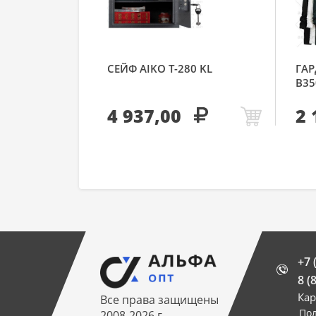
СЕЙФ AIKO Т-280 KL
ГАР
В35
4 937,00
2 
+7 
8 (
Кар
Все права защищены
По
2008-2026 г.