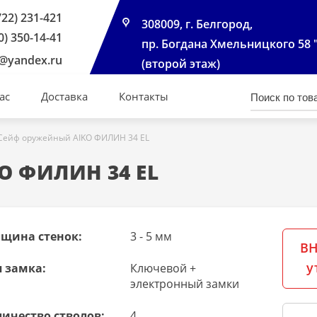
722) 231-421
308009, г. Белгород,
0) 350-14-41
пр. Богдана Хмельницкого 58 
@yandex.ru
(второй этаж)
ас
Доставка
Контакты
Сейф оружейный AIKO ФИЛИН 34 EL
O ФИЛИН 34 EL
лщина стенок:
3 - 5 мм
ВН
у
 замка:
Ключевой +
электронный замки
ичество стволов:
4