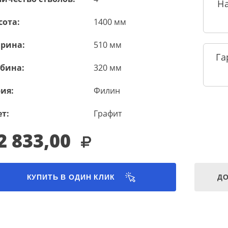
Н
сота:
1400 мм
рина:
510 мм
Га
убина:
320 мм
ия:
Филин
т:
Графит
2 833,00
КУПИТЬ В ОДИН КЛИК
ДО