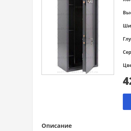
Вы
Ши
Гл
Сер
Цве
4
Описание