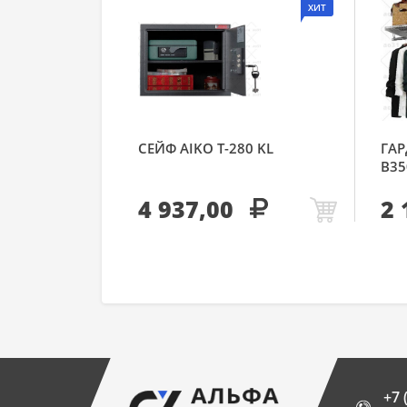
ХИТ
СЕЙФ AIKO Т-280 KL
ГАР
В35
4 937,00
2 
+7 