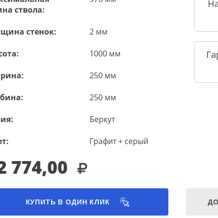
Н
на ствола:
лщина стенок:
2 мм
сота:
1000 мм
Га
рина:
250 мм
убина:
250 мм
ия:
Беркут
т:
Графит + серый
2 774,00
КУПИТЬ В ОДИН КЛИК
ДО