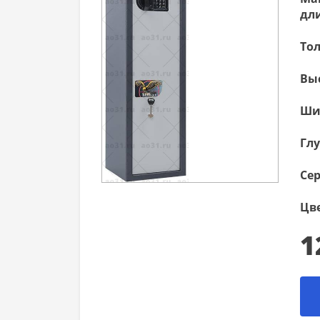
дли
То
Вы
Ши
Гл
Сер
Цве
1