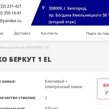
722) 231-421
308009, г. Белгород,
0) 350-14-41
пр. Богдана Хмельницкого 58 
@yandex.ru
(второй этаж)
ас
Доставка
Контакты
Шкаф оружейный AIKO БЕРКУТ 1 EL
 БЕРКУТ 1 EL
 замка:
Ключевой +
ВН
электронный замки
у
ичество стволов:
2
ксимальная
970 мм