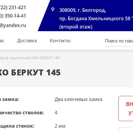
722) 231-421
308009, г. Белгород,
0) 350-14-41
пр. Богдана Хмельницкого 58 
@yandex.ru
(второй этаж)
ас
Доставка
Контакты
Шкаф оружейный AIKO БЕРКУТ 145
O БЕРКУТ 145
 замка:
Два ключевых замка
ВН
у
ичество стволов:
4
лщина стенок:
2 мм