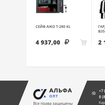
СЕЙФ AIKO Т-280 KL
ГАР
В35
4 937,00
2 
+7 
8 (
Кар
Все права защищены