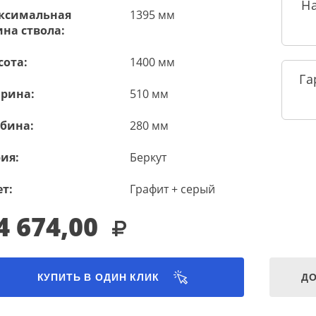
Н
ксимальная
1395 мм
на ствола:
сота:
1400 мм
Га
рина:
510 мм
убина:
280 мм
ия:
Беркут
т:
Графит + серый
4 674,00
КУПИТЬ В ОДИН КЛИК
ДО