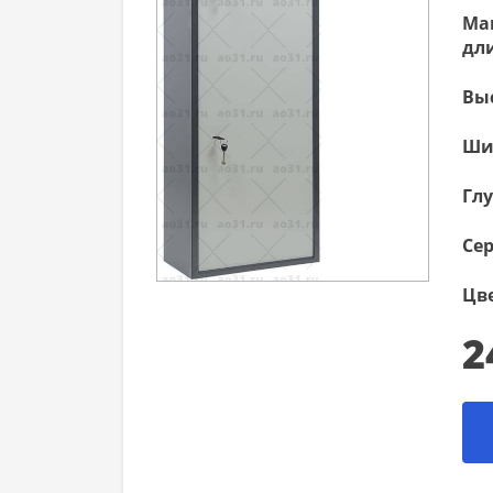
Ма
дли
Вы
Ши
Гл
Сер
Цве
2