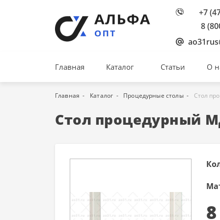
+7 (4
8 (80
ao31rus
Главная
Каталог
Статьи
О н
Главная
Каталог
Процедурные столы
Стол пр
Стол процедурный М
Ко
Ма
8