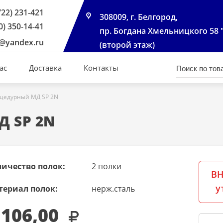
722) 231-421
308009, г. Белгород,
0) 350-14-41
пр. Богдана Хмельницкого 58 
@yandex.ru
(второй этаж)
ас
Доставка
Контакты
оцедурный МД SP 2N
Д SP 2N
личество полок:
2 полки
ВН
у
териал полок:
нерж.сталь
 106,00