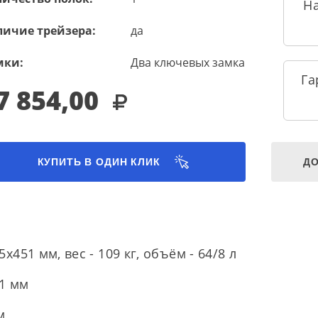
Н
личие трейзера:
да
мки:
Два ключевых замка
Га
7 854,00
КУПИТЬ В ОДИН КЛИК
ДО
51 мм, вес - 109 кг, объём - 64/8 л
1 мм
м