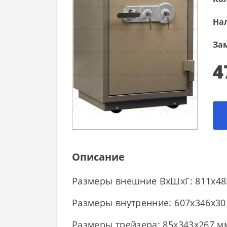
На
За
4
Описание
Размеры внешние ВхШхГ: 811x485x4
Размеры внутренние: 607x346x30
Размеры трейзера: 85х343х267 м