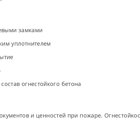
чевыми замками
йким уплотнителем
ытие
о
 состав огнестойкого бетона
и
кументов и ценностей при пожаре. Огнестойкост