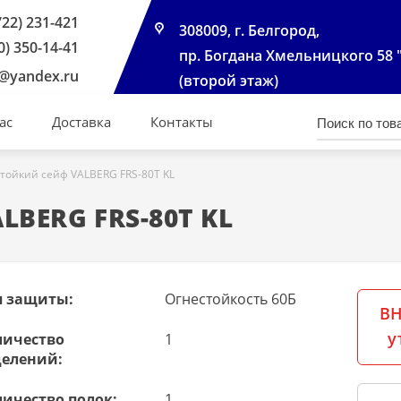
722) 231-421
308009, г. Белгород,
0) 350-14-41
пр. Богдана Хмельницкого 58 
@yandex.ru
(второй этаж)
ас
Доставка
Контакты
тойкий сейф VALBERG FRS-80Т KL
LBERG FRS-80Т KL
п защиты:
Огнестойкость 60Б
ВН
у
личество
1
делений:
личество полок:
1