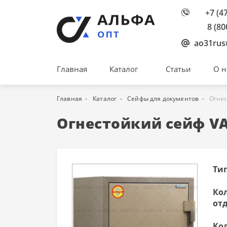
+7 (4
8 (80
ao31rus
Главная
Каталог
Статьи
О н
Главная
Каталог
Сейфы для документов
Огнес
Огнестойкий сейф VA
Ти
Ко
от
Ко