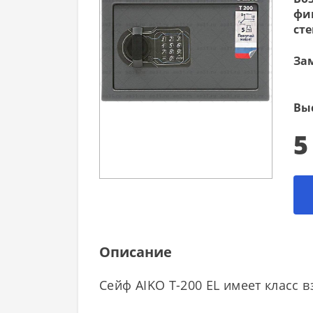
фи
сте
За
Вы
5
Описание
Сейф AIKO Т-200 EL имеет класс 