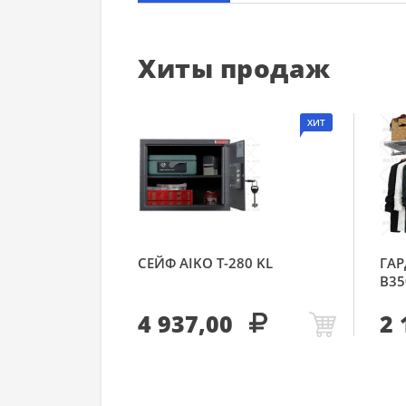
Хиты продаж
ХИТ
СЕЙФ AIKO Т-280 KL
ГАР
В35
4 937,00
2 