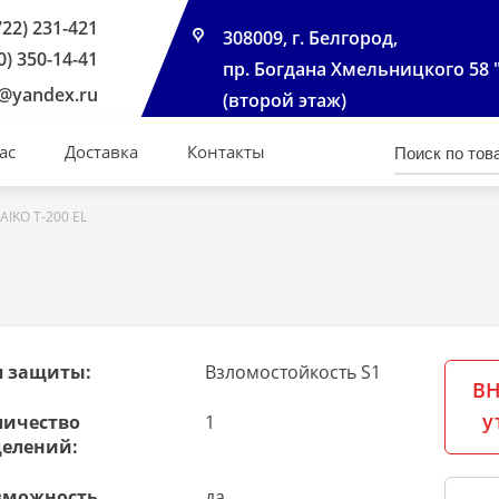
722) 231-421
308009, г. Белгород,
0) 350-14-41
пр. Богдана Хмельницкого 58 
@yandex.ru
(второй этаж)
ас
Доставка
Контакты
AIKO Т-200 EL
п защиты:
Взломостойкость S1
ВН
у
личество
1
делений:
зможность
да