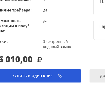
Н
личие трейзера:
да
зможность
да
ксации к полу/
Га
не:
мки:
Электронный
кодовый замок
6 010,00
КУПИТЬ В ОДИН КЛИК
ДО