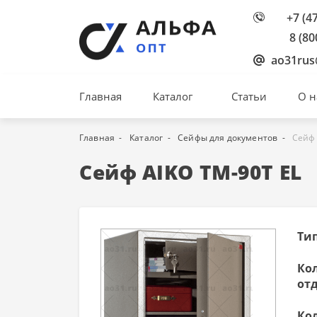
+7 (4
8 (80
ao31rus
Главная
Каталог
Статьи
О н
Главная
Каталог
Сейфы для документов
Сейф 
Сейф AIKO ТМ-90T EL
Ти
Ко
от
Ко