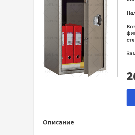
На
Во
фи
сте
За
2
Описание