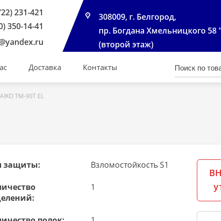
722) 231-421
308009, г. Белгород,
0) 350-14-41
пр. Богдана Хмельницкого 58 
@yandex.ru
(второй этаж)
ас
Доставка
Контакты
AIKO ТМ-90T EL
п защиты:
Взломостойкость S1
ВН
у
личество
1
делений:
личество полок:
1