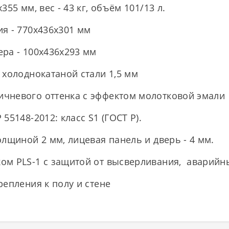
55 мм, вес - 43 кг, объём 101/13 л.
я - 770x436x301 мм
ра - 100x436x293 мм
 холоднокатаной стали 1,5 мм
чневого оттенка с эффектом молотковой эмали
55148-2012: класс S1 (ГОСТ Р).
олщиной 2 мм, лицевая панель и дверь - 4 мм.
ом PLS-1 с защитой от высверливания, аварийны
репления к полу и стене