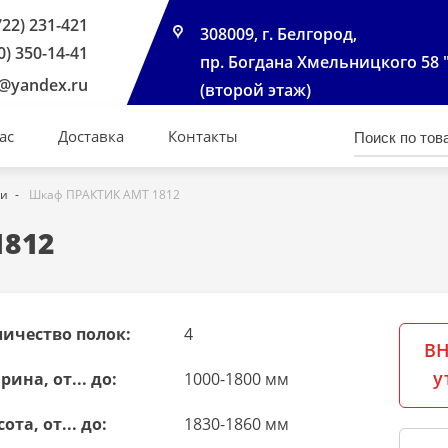
722) 231-421
308009, г. Белгород,
0) 350-14-41
пр. Богдана Хмельницкого 58 
@yandex.ru
(второй этаж)
ас
Доставка
Контакты
ми
Шкаф ПРАКТИК АМТ 1812
812
личество полок:
4
ВН
у
ина, от... до:
1000-1800 мм
ота, от... до:
1830-1860 мм