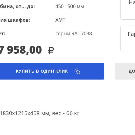
Н
бина, от... до:
450 - 500 мм
рия шкафов:
AMT
т:
серый RAL 7038
Га
7 958,00
КУПИТЬ В ОДИН КЛИК
ДО
830x1215x458 мм, вес - 66 кг