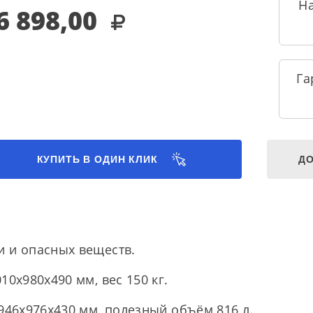
Н
6 898,00
Га
КУПИТЬ В ОДИН КЛИК
ДО
 и опасных веществ.
10х980х490 мм, вес 150 кг.
946х976х430 мм, полезный объём 816 л.