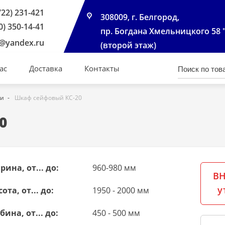
722) 231-421
308009, г. Белгород,
0) 350-14-41
пр. Богдана Хмельницкого 58 
@yandex.ru
(второй этаж)
ас
Доставка
Контакты
ми
Шкаф сейфовый КС-20
0
ина, от... до:
960-980 мм
ВН
у
ота, от... до:
1950 - 2000 мм
бина, от... до:
450 - 500 мм