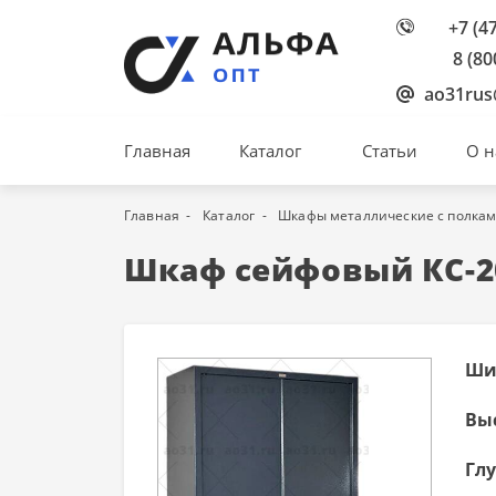
+7 (4
8 (80
ao31rus
Главная
Каталог
Статьи
О н
Главная
Каталог
Шкафы металлические с полка
Шкаф сейфовый КС-2
Шир
Выс
Глу