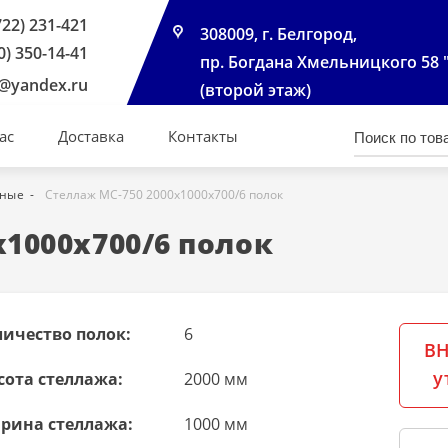
722) 231-421
308009, г. Белгород,
0) 350-14-41
пр. Богдана Хмельницкого 58 
@yandex.ru
(второй этаж)
ас
Доставка
Контакты
чные
Стеллаж МС-750 2000х1000х700/6 полок
х1000х700/6 полок
личество полок:
6
ВН
у
сота стеллажа:
2000 мм
рина стеллажа:
1000 мм