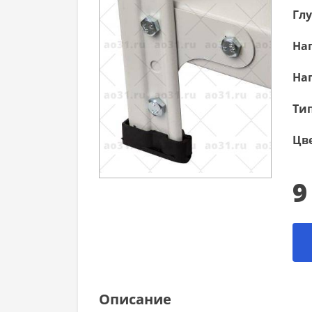
Гл
Наг
Наг
Тип
Цве
9
Описание