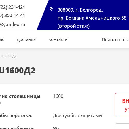
722) 231-421
308009, г. Белгород,
0) 350-14-41
пр. Богдана Хмельницкого 58 
@yandex.ru
(второй этаж)
ас
Доставка
Контакты
4 Ш1600Д2
 Ш1600Д2
ина столешницы
1600
ВН
:
у
мбы верстака:
Две тумбы с ящиками
жно добавить
WS