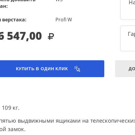
Н
ан:
 верстака:
Profi W
6 547,00
Га
КУПИТЬ В ОДИН КЛИК
ДО
 109 кг.
с пятью выдвижными ящиками на телескопически
ой замок.