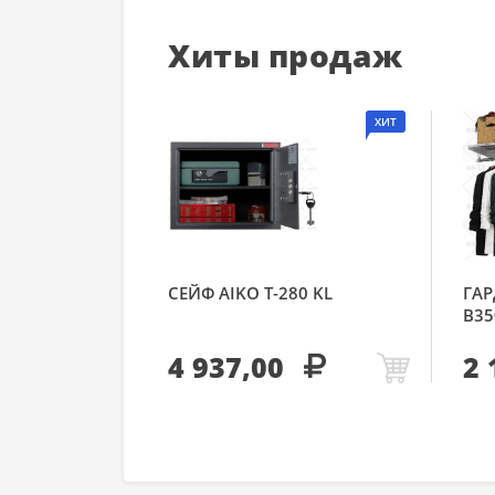
Хиты продаж
ХИТ
СЕЙФ AIKO Т-280 KL
ГАР
В35
4 937,00
2 