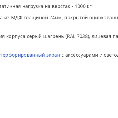
тичная нагрузка на верстак - 1000 кг
на из МДФ толщиной 24мм, покрытой оцинкован
я корпуса серый шагрень (RAL 7038), лицевая п
перфорированный экран
с аксессуарами и свет