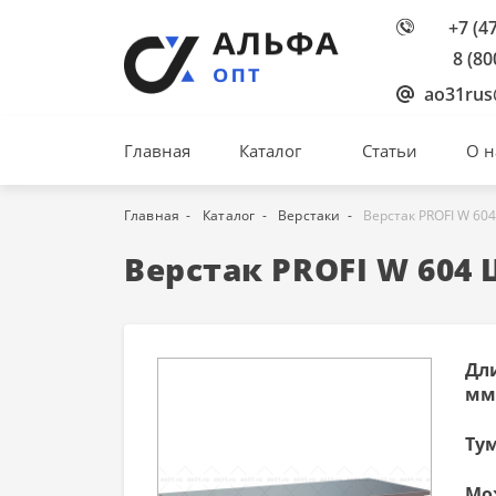
+7 (4
8 (80
ao31rus
Главная
Каталог
Статьи
О н
Главная
Каталог
Верстаки
Верстак PROFI W 60
Верстак PROFI W 604
Дл
мм
Ту
Мо