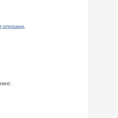
и опорами
.
авке;