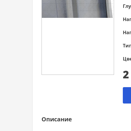
Гл
Наг
Наг
Тип
Цве
2
Описание