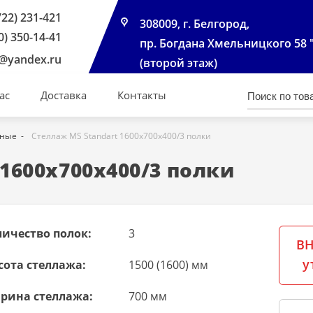
722) 231-421
308009, г. Белгород,
0) 350-14-41
пр. Богдана Хмельницкого 58 
@yandex.ru
(второй этаж)
ас
Доставка
Контакты
чные
Стеллаж MS Standart 1600х700х400/3 полки
1600х700х400/3 полки
личество полок:
3
ВН
у
сота стеллажа:
1500 (1600) мм
рина стеллажа:
700 мм