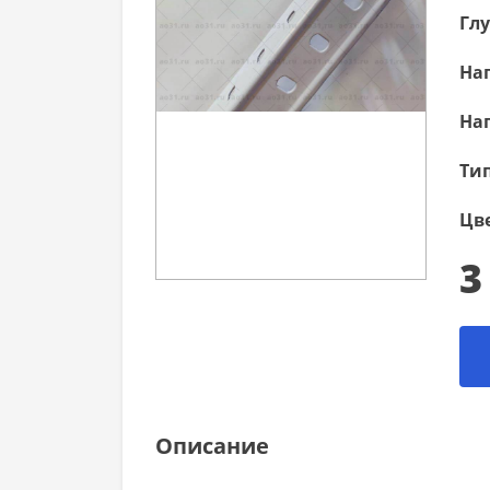
Гл
Наг
Наг
Тип
Цве
3
Описание