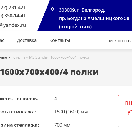
722) 231-421
308009, г. Белгород,
0) 350-14-41
пр. Богдана Хмельницкого 58 
@yandex.ru
(второй этаж)
ас
Доставка
Контакты
чные
Стеллаж MS Standart 1600х700х400/4 полки
1600х700х400/4 полки
личество полок:
4
ВН
у
сота стеллажа:
1500 (1600) мм
рина стеллажа:
700 мм