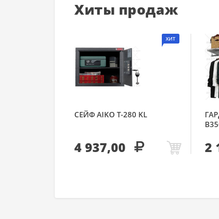
Хиты продаж
ХИТ
СЕЙФ AIKO Т-280 KL
ГАР
В35
4 937,00
2 