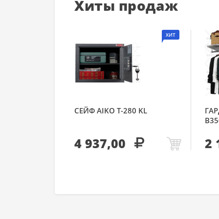
Хиты продаж
ХИТ
СЕЙФ AIKO Т-280 KL
ГАР
В35
4 937,00
2 