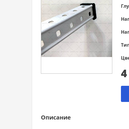
Гл
Наг
Наг
Тип
Цве
4
Описание