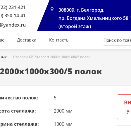
722) 231-421
308009, г. Белгород,
0) 350-14-41
пр. Богдана Хмельницкого 58 
@yandex.ru
(второй этаж)
ас
Доставка
Контакты
чные
Стеллаж MS Standart 2000х1000х300/5 полок
2000х1000х300/5 полок
личество полок:
5
ВН
у
сота стеллажа:
2000 мм
рина стеллажа:
1000 мм