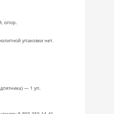
, опор.
нолитной упаковки нет.
дпятника) — 1 уп.
омеру 8-800-350-14-41.