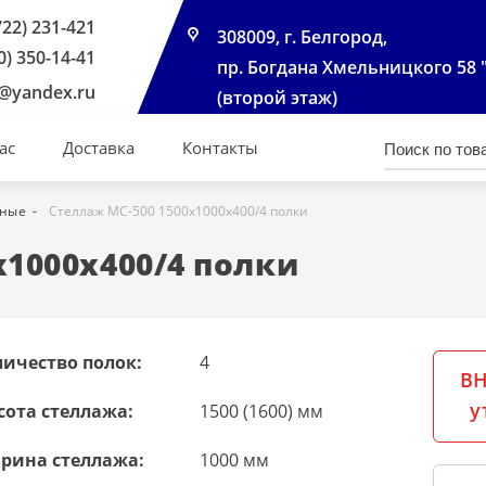
722) 231-421
308009, г. Белгород,
0) 350-14-41
пр. Богдана Хмельницкого 58 
@yandex.ru
(второй этаж)
ас
Доставка
Контакты
чные
Стеллаж МС-500 1500х1000х400/4 полки
х1000х400/4 полки
личество полок:
4
ВН
у
сота стеллажа:
1500 (1600) мм
рина стеллажа:
1000 мм