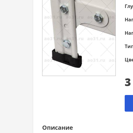
Гл
Наг
Наг
Тип
Цве
3
Описание