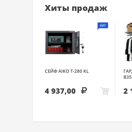
Хиты продаж
ХИТ
СЕЙФ AIKO Т-280 KL
ГАР
В35
4 937,00
2 