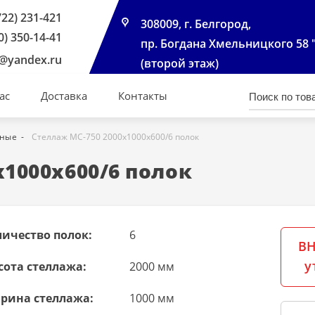
722) 231-421
308009, г. Белгород,
0) 350-14-41
пр. Богдана Хмельницкого 58 
@yandex.ru
(второй этаж)
ас
Доставка
Контакты
чные
Стеллаж МС-750 2000х1000х600/6 полок
х1000х600/6 полок
личество полок:
6
ВН
у
сота стеллажа:
2000 мм
рина стеллажа:
1000 мм