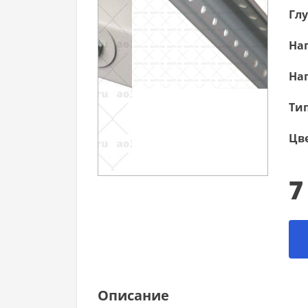
Гл
Наг
Наг
Тип
Цве
7
Описание