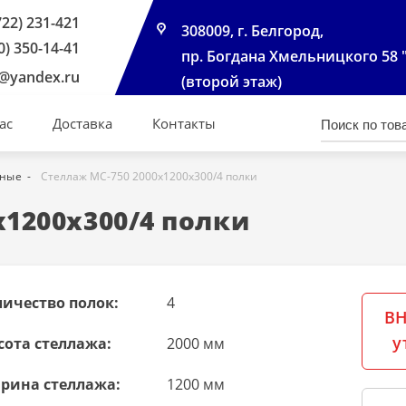
722) 231-421
308009, г. Белгород,
0) 350-14-41
пр. Богдана Хмельницкого 58 
@yandex.ru
(второй этаж)
ас
Доставка
Контакты
чные
Стеллаж МС-750 2000х1200х300/4 полки
х1200х300/4 полки
личество полок:
4
ВН
у
сота стеллажа:
2000 мм
рина стеллажа:
1200 мм