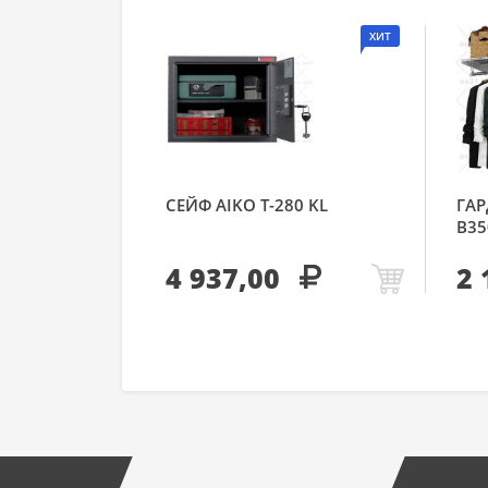
ХИТ
СЕЙФ AIKO Т-280 KL
ГАР
В35
4 937,00
2 