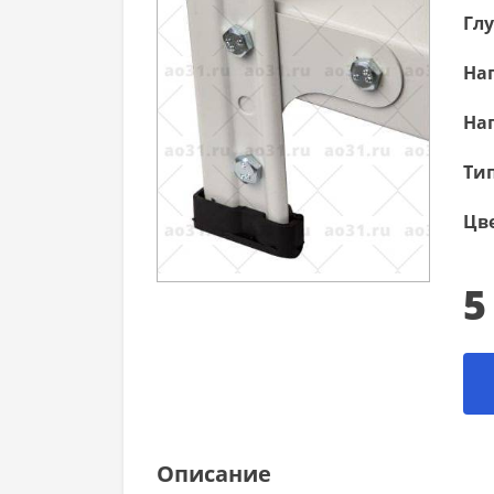
Гл
Наг
Наг
Тип
Цве
5
Описание