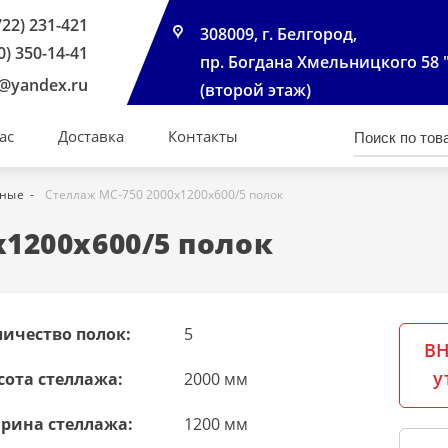
722) 231-421
308009, г. Белгород,
0) 350-14-41
пр. Богдана Хмельницкого 58 
@yandex.ru
(второй этаж)
ас
Доставка
Контакты
чные
Стеллаж МС-750 2000х1200х600/5 полок
х1200х600/5 полок
личество полок:
5
ВН
у
сота стеллажа:
2000 мм
рина стеллажа:
1200 мм