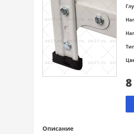
Гл
Наг
Наг
Тип
Цве
8
Описание