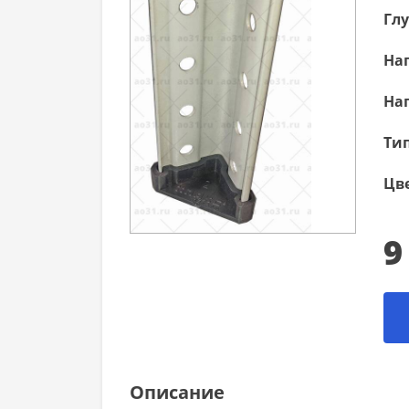
Гл
Наг
Наг
Тип
Цве
9
Описание