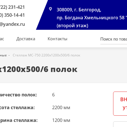
722) 231-421
308009, г. Белгород,
0) 350-14-41
пр. Богдана Хмельницкого 58 
@yandex.ru
(второй этаж)
ас
Доставка
Контакты
чные
Стеллаж МС-750 2200х1200х500/6 полок
х1200х500/6 полок
личество полок:
6
ВН
у
сота стеллажа:
2200 мм
рина стеллажа:
1200 мм